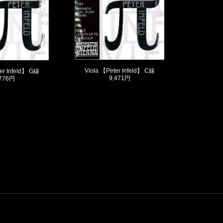
Viola 【Peter Infeld】 C線
er Infeld】 G線
9,471円
,776円