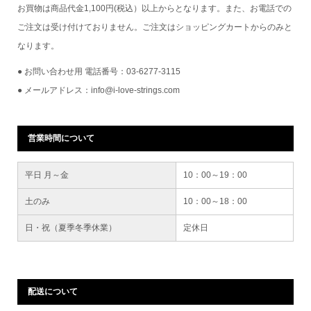
お買物は商品代金1,100円(税込）以上からとなります。また、お電話での
ご注文は受け付けておりません。ご注文はショッピングカートからのみと
なります。
● お問い合わせ用 電話番号：03-6277-3115
● メールアドレス：info@i-love-strings.com
営業時間について
平日 月～金
10：00～19：00
土のみ
10：00～18：00
日・祝（夏季冬季休業）
定休日
配送について