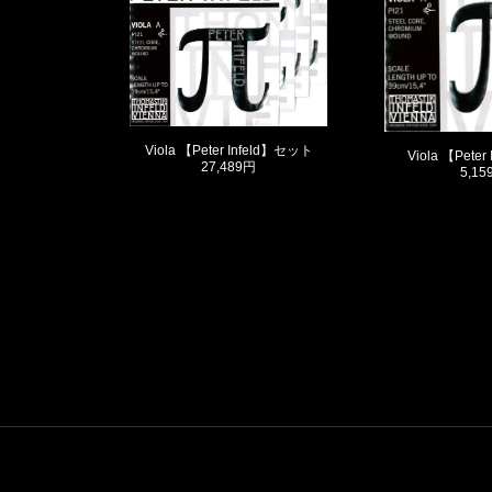
Viola 【Peter Infeld】セット
Viola 【Peter
27,489円
5,15