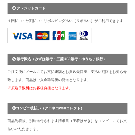
① クレジットカード
１回払い・分割払い・リボルビング払い（リボ払い）がご利用できます。
② 銀行振込（みずほ銀行・三菱UFJ銀行・ゆうちょ銀行）
ご注文後にメールにてお支払総額とお振込先口座、支払い期限をお知らせ
致します。商品はご入金確認後の発送となります。
※振込手数料はお客様負担となります。
③コンビニ後払い（クロネコwebコレクト）
商品到着後、別途送付されます請求書（圧着はがき）をコンビニにてお支
払いいただきます。