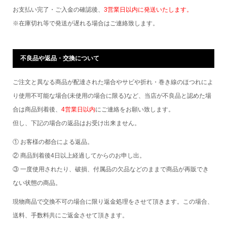
お支払い完了・ご入金の確認後、
3営業日以内に発送いたします。
※在庫切れ等で発送が遅れる場合はご連絡致します。
不良品や返品・交換について
ご注文と異なる商品が配達された場合やサビや折れ・巻き線のほつれによ
り使用不可能な場合(未使用の場合に限る)など、当店が不良品と認めた場
合は商品到着後、
4営業日以内
にご連絡をお願い致します。
但し、下記の場合の返品はお受け出来ません。
① お客様の都合による返品。
② 商品到着後4日以上経過してからのお申し出。
③ 一度使用されたり、破損、付属品の欠品などのままで商品が再販でき
ない状態の商品。
現物商品で交換不可の場合に限り返金処理をさせて頂きます。この場合、
送料、手数料共にご返金させて頂きます。