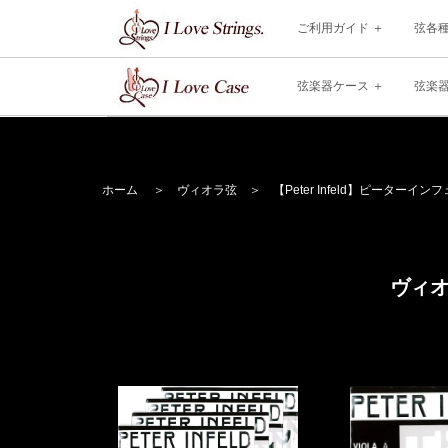
ご利用ガイド
弦各
弦楽器ケース
弦楽
ホーム
＞
ヴィオラ弦
＞
【Peter Infeld】
ピーターインフ
ヴィオラ