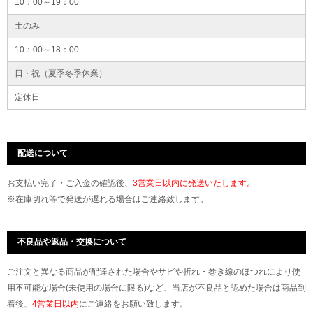
10：00～19：00
土のみ
10：00～18：00
日・祝（夏季冬季休業）
定休日
配送について
お支払い完了・ご入金の確認後、
3営業日以内に発送いたします。
※在庫切れ等で発送が遅れる場合はご連絡致します。
不良品や返品・交換について
ご注文と異なる商品が配達された場合やサビや折れ・巻き線のほつれにより使
用不可能な場合(未使用の場合に限る)など、当店が不良品と認めた場合は商品到
着後、
4営業日以内
にご連絡をお願い致します。