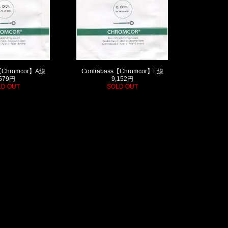
s【Chromcor】A線
Contrabass【Chromcor】E線
,579円
9,152円
LD OUT
SOLD OUT