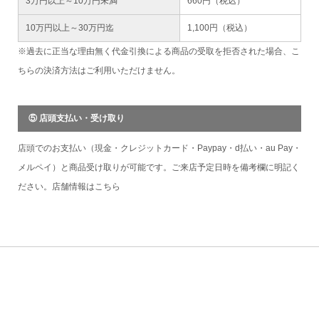
3万円以上～10万円未満
660円（税込）
10万円以上～30万円迄
1,100円（税込）
※過去に正当な理由無く代金引換による商品の受取を拒否された場合、こ
ちらの決済方法はご利用いただけません。
⑤ 店頭支払い・受け取り
店頭でのお支払い（現金・クレジットカード・Paypay・d払い・au Pay・
メルペイ）と商品受け取りが可能です。ご来店予定日時を備考欄に明記く
ださい。店舗情報は
こちら