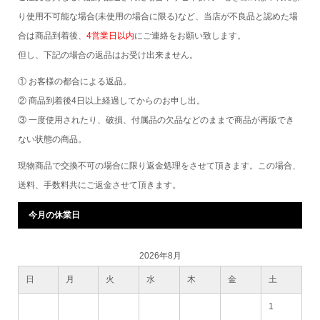
り使用不可能な場合(未使用の場合に限る)など、当店が不良品と認めた場
合は商品到着後、
4営業日以内
にご連絡をお願い致します。
但し、下記の場合の返品はお受け出来ません。
① お客様の都合による返品。
② 商品到着後4日以上経過してからのお申し出。
③ 一度使用されたり、破損、付属品の欠品などのままで商品が再販でき
ない状態の商品。
現物商品で交換不可の場合に限り返金処理をさせて頂きます。この場合、
送料、手数料共にご返金させて頂きます。
今月の休業日
2026年8月
日
月
火
水
木
金
土
1