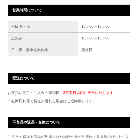
営業時間について
平日 月～金
10：00～19：00
土のみ
10：00～18：00
日・祝（夏季冬季休業）
定休日
配送について
お支払い完了・ご入金の確認後、
3営業日以内に発送いたします。
※在庫切れ等で発送が遅れる場合はご連絡致します。
不良品や返品・交換について
ご注文と異なる商品が配達された場合やサビや折れ・巻き線のほつれによ