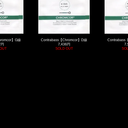
hromcor】G線
Contrabass【Chromcor】D線
Contrabas
7円
7,436円
7
OUT
SOLD OUT
SO