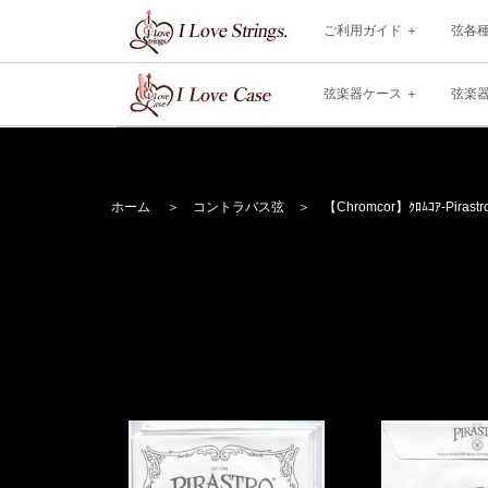
ご利用ガイド
弦各
弦楽器ケース
弦楽
ホーム
＞
コントラバス弦
＞
【Chromcor】
ｸﾛﾑｺｱ
-Pirastr