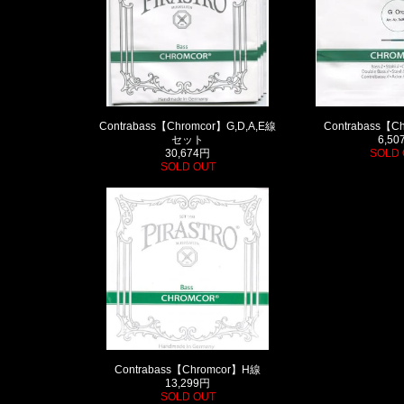
Contrabass【Chromcor】G,D,A,E線
Contrabass【C
セット
6,50
30,674円
SOLD 
SOLD OUT
Contrabass【Chromcor】H線
13,299円
SOLD OUT