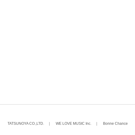
TATSUNOYA CO.,LTD.
｜
WE LOVE MUSIC Inc.
｜
Bonne Chance