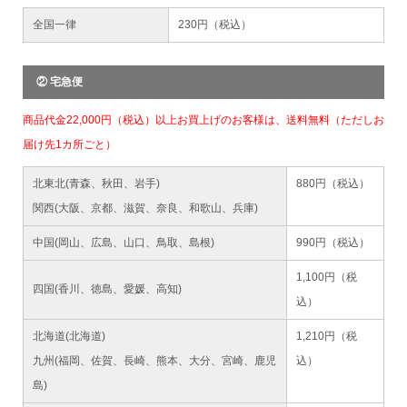
全国一律
230円（税込）
② 宅急便
商品代金22,000円（税込）以上お買上げのお客様は、送料無料（ただしお
届け先1カ所ごと）
北東北(青森、秋田、岩手)
880円（税込）
関西(大阪、京都、滋賀、奈良、和歌山、兵庫)
中国(岡山、広島、山口、鳥取、島根)
990円（税込）
1,100円（税
四国(香川、徳島、愛媛、高知)
込）
北海道(北海道)
1,210円（税
九州(福岡、佐賀、長崎、熊本、大分、宮崎、鹿児
込）
島)