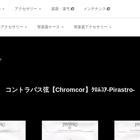
種
アクセサリー
楽器・楽弓
メンテナンス
器アクセサリー
管楽器ケース
管楽器アクセサリー
o-
コントラバス弦【Chromcor】
ｸﾛﾑｺｱ
-Pirastro-