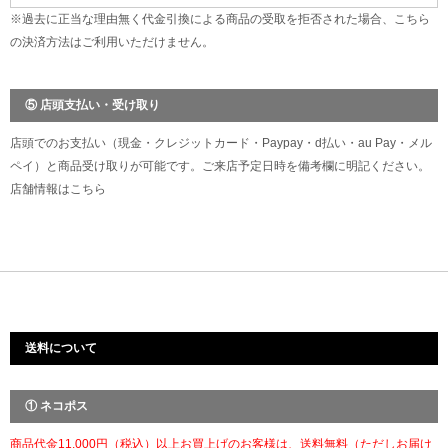
※過去に正当な理由無く代金引換による商品の受取を拒否された場合、こちら
の決済方法はご利用いただけません。
⑤ 店頭支払い・受け取り
店頭でのお支払い（現金・クレジットカード・Paypay・d払い・au Pay・メル
ペイ）と商品受け取りが可能です。ご来店予定日時を備考欄に明記ください。
店舗情報は
こちら
送料について
① ネコポス
商品代金11,000円（税込）以上お買上げのお客様は、送料無料（ただしお届け