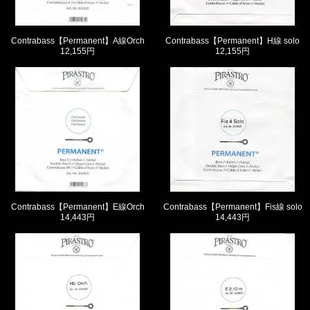
Contrabass【Permanent】A線Orch
Contrabass【Permanent】H線 solo
12,155円
12,155円
Contrabass【Permanent】E線Orch
Contrabass【Permanent】Fis線 solo
14,443円
14,443円