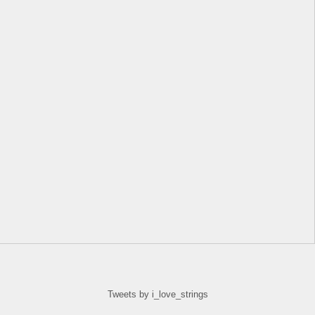
Tweets by i_love_strings