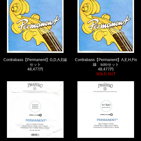
Contrabass【Permanent】G,D,A,E線
Contrabass【Permanent】A,E,H,Fis
セット
線 soloセット
48,477円
48,477円
SOLD OUT