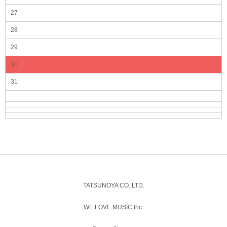
27
28
29
30
31
TATSUNOYA CO.,LTD.
WE LOVE MUSIC Inc.