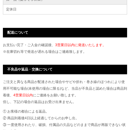
定休日
配送について
お支払い完了・ご入金の確認後、
3営業日以内に発送いたします。
※在庫切れ等で発送が遅れる場合はご連絡致します。
不良品や返品・交換について
ご注文と異なる商品が配達された場合やサビや折れ・巻き線のほつれにより使
用不可能な場合(未使用の場合に限る)など、当店が不良品と認めた場合は商品到
着後、
4営業日以内
にご連絡をお願い致します。
但し、下記の場合の返品はお受け出来ません。
① お客様の都合による返品。
② 商品到着後4日以上経過してからのお申し出。
③ 一度使用されたり、破損、付属品の欠品などのままで商品が再販できない状