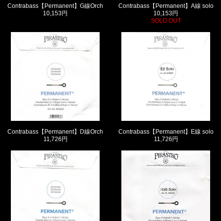
Contrabass【Permanent】A線 solo
Contrabass【Permanent】G線Orch
10,153円
10,153円
SOLD OUT
Contrabass【Permanent】D線Orch
Contrabass【Permanent】E線 solo
11,726円
11,726円