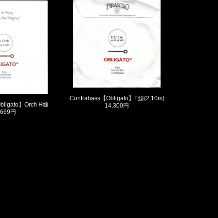
Contrabass【Obligato】E線(2.10m)
bligato】Orch H線
14,300円
,669円