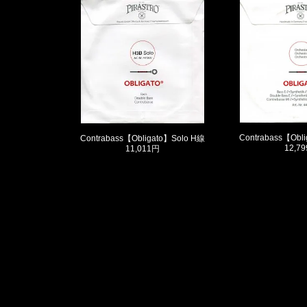
Contrabass【Obl
Contrabass【Obligato】Solo H線
12,7
11,011円