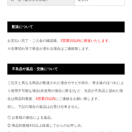
配送について
お支払い完了・ご入金の確認後、
3営業日以内に発送いたします。
※在庫切れ等で発送が遅れる場合はご連絡致します。
不良品や返品・交換について
ご注文と異なる商品が配達された場合やサビや折れ・巻き線のほつれによ
り使用不可能な場合(未使用の場合に限る)など、当店が不良品と認めた場
合は商品到着後、
4営業日以内
にご連絡をお願い致します。
但し、下記の場合の返品はお受け出来ません。
① お客様の都合による返品。
② 商品到着後4日以上経過してからのお申し出。