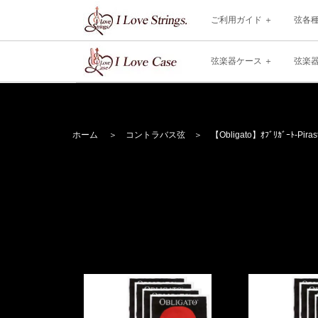
ご利用ガイド
弦各
弦楽器ケース
弦楽
ホーム
＞
コントラバス弦
＞
【Obligato】
ｵﾌﾞﾘｶﾞｰﾄ
-Piras