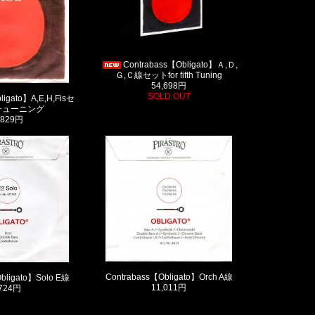
Contrabass【Obligato】Ａ,Ｄ,
Ｇ,Ｃ線セットfor fifth Tuning
54,698円
SOLD OUT
ligato】A,E,H,Fisセ
oチューニング
,829円
Contrabass【Obligato】Orch A線
bligato】Solo E線
11,011円
,724円