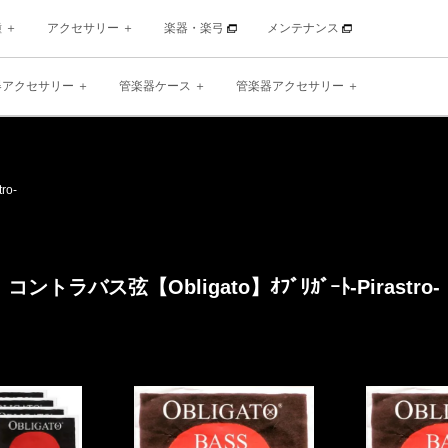
種
アクセサリー
楽器・楽弓
メンテナンス
器アクセサリー
管楽器ケース
管楽器アクセサリー
tro-
コントラバス弦【Obligato】
ｵﾌﾞﾘｶﾞｰﾄ
-Pirastro-