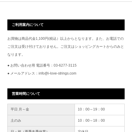
ご利用案内について
お買物は商品代金1,100円(税込）以上からとなります。また、お電話での
ご注文は受け付けておりません。ご注文はショッピングカートからのみと
なります。
● お問い合わせ用 電話番号：03-6277-3115
● メールアドレス：info@i-love-strings.com
営業時間について
平日 月～金
10：00～19：00
土のみ
10：00～18：00
日・祝（夏季冬季休業）
定休日