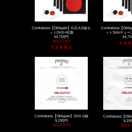
Contrabass【Obligato】G,D,A,E線セ
Contrabass【Oblig
ットOrch+松脂
ットSoloチュ
44,759円
44,7
SOLD OUT
宅 急 便
宅 急 便 限 定
Contrabass【Obligato】Orch G線
Contrabass【Obl
9,295円
9,29
SOLD OUT
SOLD 