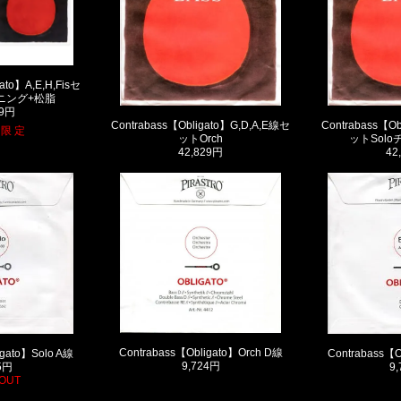
ato】A,E,H,Fisセ
ーニング+松脂
59円
Contrabass【Obligato】G,D,A,E線セ
Contrabass【Ob
 限 定
ットOrch
ットSol
42,829円
42
Contrabass【Obligato】Orch D線
igato】Solo A線
Contrabass【O
9,724円
5円
9
OUT