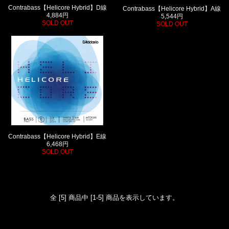
Contrabass【Helicore Hybrid】D線
Contrabass【Helicore Hybrid】A線
4,884円
5,544円
SOLD OUT
SOLD OUT
Contrabass【Helicore Hybrid】E線
6,468円
SOLD OUT
全 [5] 商品中 [1-5] 商品を表示しています。