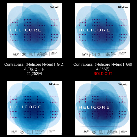
Contrabass【Helicore Hybrid】G,D,
Contrabass【Helicore Hybrid】G線
A,E線セット
4,356円
21,252円
SOLD OUT