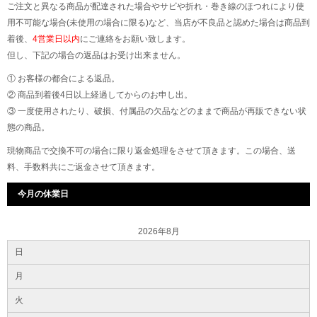
ご注文と異なる商品が配達された場合やサビや折れ・巻き線のほつれにより使
用不可能な場合(未使用の場合に限る)など、当店が不良品と認めた場合は商品到
着後、
4営業日以内
にご連絡をお願い致します。
但し、下記の場合の返品はお受け出来ません。
① お客様の都合による返品。
② 商品到着後4日以上経過してからのお申し出。
③ 一度使用されたり、破損、付属品の欠品などのままで商品が再販できない状
態の商品。
現物商品で交換不可の場合に限り返金処理をさせて頂きます。この場合、送
料、手数料共にご返金させて頂きます。
今月の休業日
2026年8月
日
月
火