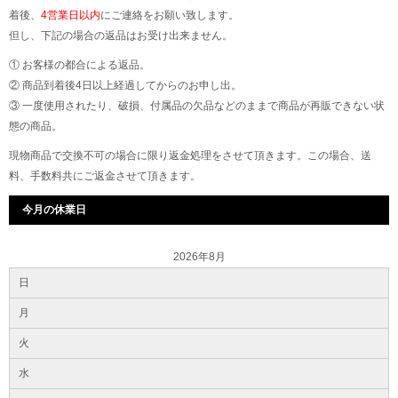
着後、
4営業日以内
にご連絡をお願い致します。
但し、下記の場合の返品はお受け出来ません。
① お客様の都合による返品。
② 商品到着後4日以上経過してからのお申し出。
③ 一度使用されたり、破損、付属品の欠品などのままで商品が再販できない状
態の商品。
現物商品で交換不可の場合に限り返金処理をさせて頂きます。この場合、送
料、手数料共にご返金させて頂きます。
今月の休業日
2026年8月
日
月
火
水