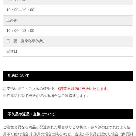
10：00～19：00
土のみ
10：00～18：00
日・祝（夏季冬季休業）
定休日
配送について
お支払い完了・ご入金の確認後、
3営業日以内に発送いたします。
※在庫切れ等で発送が遅れる場合はご連絡致します。
不良品や返品・交換について
ご注文と異なる商品が配達された場合やサビや折れ・巻き線のほつれにより使
用不可能な場合(未使用の場合に限る)など、当店が不良品と認めた場合は商品到