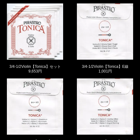
3/4-1/2Violin【Tonica】セット
3/4-1/2Violin【Tonica】E線
9,653円
1,001円