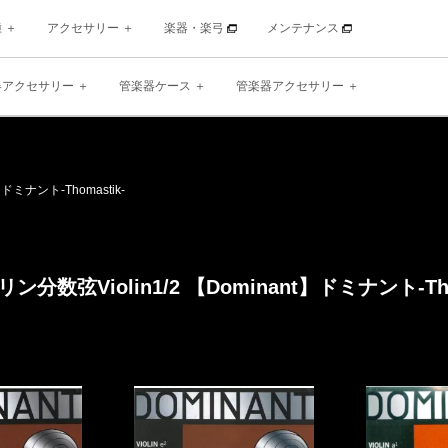
種
アクセサリー
楽器・楽弓
メンテナンス
器アクセサリー
管楽器ケース
管楽器アクセサリー
】
ドミナント
-Thomastik-
ン分数弦Violin
1/2 【Dominant】
ドミナント
-T