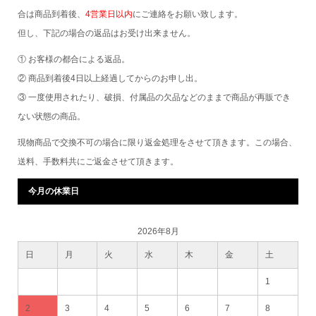
合は商品到着後、
4営業日以内
にご連絡をお願い致します。
但し、下記の場合の返品はお受け出来ません。
① お客様の都合による返品。
② 商品到着後4日以上経過してからのお申し出。
③ 一度使用されたり、破損、付属品の欠品などのままで商品が再販でき
ない状態の商品。
現物商品で交換不可の場合に限り返金処理をさせて頂きます。この場合、
送料、手数料共にご返金させて頂きます。
今月の休業日
2026年8月
日
月
火
水
木
金
土
1
2
3
4
5
6
7
8