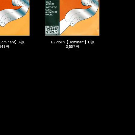
【Dominant】A線
1/2Violin【Dominant】D線
,541円
3,557円