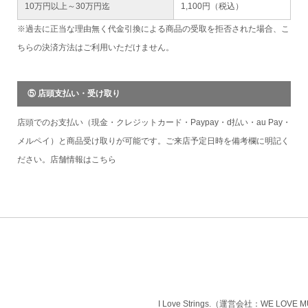
10万円以上～30万円迄
1,100円（税込）
※過去に正当な理由無く代金引換による商品の受取を拒否された場合、こ
ちらの決済方法はご利用いただけません。
⑤ 店頭支払い・受け取り
店頭でのお支払い（現金・クレジットカード・Paypay・d払い・au Pay・
メルペイ）と商品受け取りが可能です。ご来店予定日時を備考欄に明記く
ださい。店舗情報は
こちら
I Love Strings.（運営会社：WE LOVE