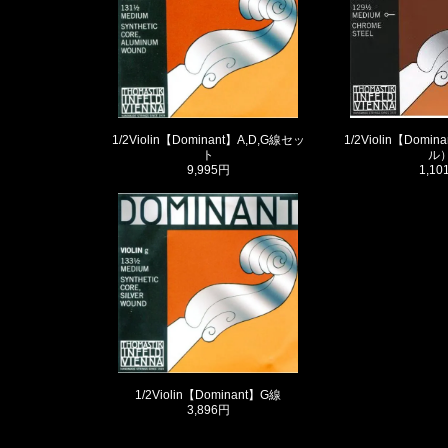
1/2Violin【Dominant】A,D,G線セッ
1/2Violin【Dom
ト
ル
9,995円
1,10
1/2Violin【Dominant】G線
3,896円