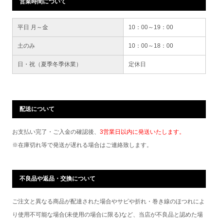
営業時間について
平日 月～金
10：00～19：00
土のみ
10：00～18：00
日・祝（夏季冬季休業）
定休日
配送について
お支払い完了・ご入金の確認後、
3営業日以内に発送いたします。
※在庫切れ等で発送が遅れる場合はご連絡致します。
不良品や返品・交換について
ご注文と異なる商品が配達された場合やサビや折れ・巻き線のほつれによ
り使用不可能な場合(未使用の場合に限る)など、当店が不良品と認めた場