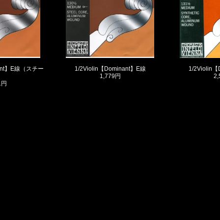
inant】E線（スチー
1/2Violin【Dominant】E線
1/2Violin
）
1,779円
2
1円