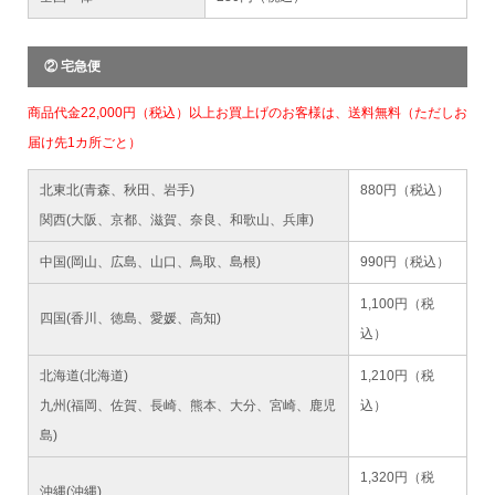
② 宅急便
商品代金22,000円（税込）以上お買上げのお客様は、送料無料（ただしお
届け先1カ所ごと）
北東北(青森、秋田、岩手)
880円（税込）
関西(大阪、京都、滋賀、奈良、和歌山、兵庫)
中国(岡山、広島、山口、鳥取、島根)
990円（税込）
1,100円（税
四国(香川、徳島、愛媛、高知)
込）
北海道(北海道)
1,210円（税
九州(福岡、佐賀、長崎、熊本、大分、宮崎、鹿児
込）
島)
1,320円（税
沖縄(沖縄)