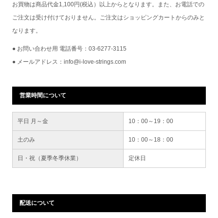
お買物は商品代金1,100円(税込）以上からとなります。また、お電話での
ご注文は受け付けておりません。ご注文はショッピングカートからのみと
なります。
● お問い合わせ用 電話番号：03-6277-3115
● メールアドレス：info@i-love-strings.com
営業時間について
平日 月～金
10：00～19：00
土のみ
10：00～18：00
日・祝（夏季冬季休業）
定休日
配送について