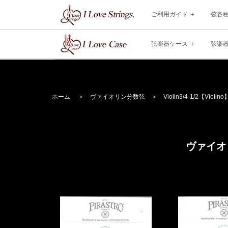
ご利用ガイド
弦各
弦楽器ケース
弦楽
ホーム
＞
ヴァイオリン分数弦
＞
Violin
3/4-1/2【Violino
ヴァイオリ