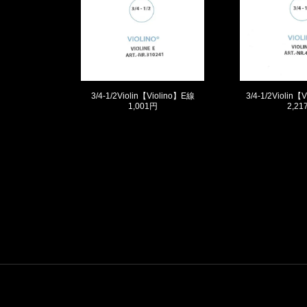
3/4-1/2Violin【Violino】E線
3/4-1/2Violin
1,001円
2,21