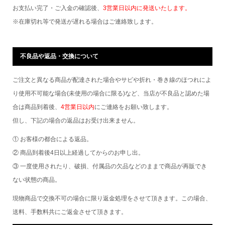
お支払い完了・ご入金の確認後、
3営業日以内に発送いたします。
※在庫切れ等で発送が遅れる場合はご連絡致します。
不良品や返品・交換について
ご注文と異なる商品が配達された場合やサビや折れ・巻き線のほつれによ
り使用不可能な場合(未使用の場合に限る)など、当店が不良品と認めた場
合は商品到着後、
4営業日以内
にご連絡をお願い致します。
但し、下記の場合の返品はお受け出来ません。
① お客様の都合による返品。
② 商品到着後4日以上経過してからのお申し出。
③ 一度使用されたり、破損、付属品の欠品などのままで商品が再販でき
ない状態の商品。
現物商品で交換不可の場合に限り返金処理をさせて頂きます。この場合、
送料、手数料共にご返金させて頂きます。