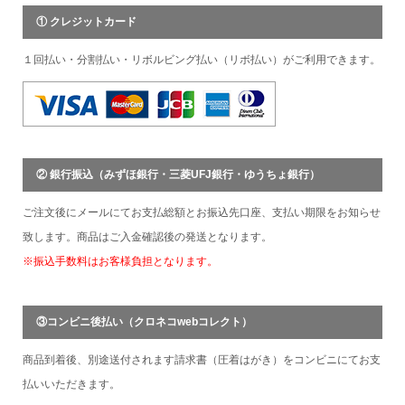
① クレジットカード
１回払い・分割払い・リボルビング払い（リボ払い）がご利用できます。
② 銀行振込（みずほ銀行・三菱UFJ銀行・ゆうちょ銀行）
ご注文後にメールにてお支払総額とお振込先口座、支払い期限をお知らせ
致します。商品はご入金確認後の発送となります。
※振込手数料はお客様負担となります。
③コンビニ後払い（クロネコwebコレクト）
商品到着後、別途送付されます請求書（圧着はがき）をコンビニにてお支
払いいただきます。