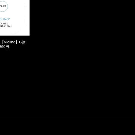
lin【Violino】G線
,860円