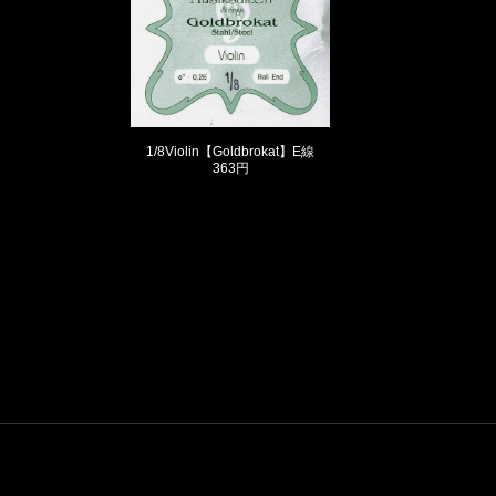
1/8Violin【Goldbrokat】E線
363円