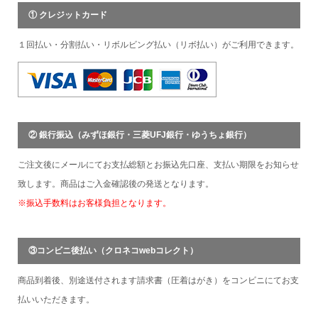
① クレジットカード
１回払い・分割払い・リボルビング払い（リボ払い）がご利用できます。
② 銀行振込（みずほ銀行・三菱UFJ銀行・ゆうちょ銀行）
ご注文後にメールにてお支払総額とお振込先口座、支払い期限をお知らせ
致します。商品はご入金確認後の発送となります。
※振込手数料はお客様負担となります。
③コンビニ後払い（クロネコwebコレクト）
商品到着後、別途送付されます請求書（圧着はがき）をコンビニにてお支
払いいただきます。