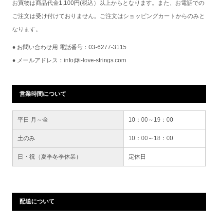
お買物は商品代金1,100円(税込）以上からとなります。また、お電話での
ご注文は受け付けておりません。ご注文はショッピングカートからのみと
なります。
● お問い合わせ用 電話番号：03-6277-3115
● メールアドレス：info@i-love-strings.com
営業時間について
平日 月～金
10：00～19：00
土のみ
10：00～18：00
日・祝（夏季冬季休業）
定休日
配送について