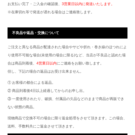
お支払い完了・ご入金の確認後、
3営業日以内に発送いたします。
※在庫切れ等で発送が遅れる場合はご連絡致します。
不良品や返品・交換について
ご注文と異なる商品が配達された場合やサビや折れ・巻き線のほつれによ
り使用不可能な場合(未使用の場合に限る)など、当店が不良品と認めた場
合は商品到着後、
4営業日以内
にご連絡をお願い致します。
但し、下記の場合の返品はお受け出来ません。
① お客様の都合による返品。
② 商品到着後4日以上経過してからのお申し出。
③ 一度使用されたり、破損、付属品の欠品などのままで商品が再販でき
ない状態の商品。
現物商品で交換不可の場合に限り返金処理をさせて頂きます。この場合、
送料、手数料共にご返金させて頂きます。