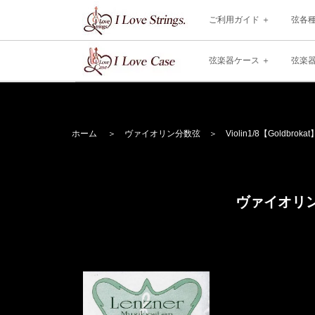
ご利用ガイド
弦各
弦楽器ケース
弦楽
ホーム
＞
ヴァイオリン分数弦
＞
Violin
1/8【Goldbrokat
ヴァイオリン分