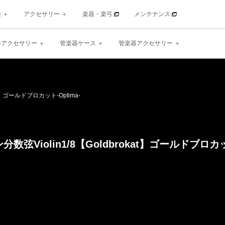
種
アクセサリー
楽器・楽弓
メンテナンス
器アクセサリー
管楽器ケース
管楽器アクセサリー
】
ゴールドブロカット
-Optima-
数弦Violin
1/8【Goldbrokat】
ゴールドブロカ