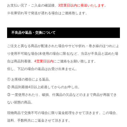
お支払い完了・ご入金の確認後、
3営業日以内に発送いたします。
※在庫切れ等で発送が遅れる場合はご連絡致します。
不良品や返品・交換について
ご注文と異なる商品が配達された場合やサビや折れ・巻き線のほつれによ
り使用不可能な場合(未使用の場合に限る)など、当店が不良品と認めた場
合は商品到着後、
4営業日以内
にご連絡をお願い致します。
但し、下記の場合の返品はお受け出来ません。
① お客様の都合による返品。
② 商品到着後4日以上経過してからのお申し出。
③ 一度使用されたり、破損、付属品の欠品などのままで商品が再販でき
ない状態の商品。
現物商品で交換不可の場合に限り返金処理をさせて頂きます。この場合、
送料、手数料共にご返金させて頂きます。