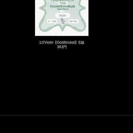
1/2Violin【Goldbrokat】E線
363円