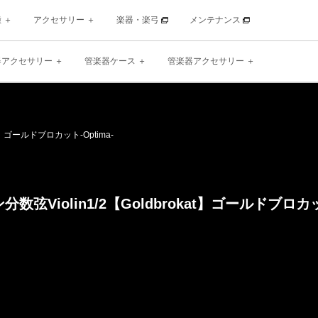
種
アクセサリー
楽器・楽弓
メンテナンス
器アクセサリー
管楽器ケース
管楽器アクセサリー
】
ゴールドブロカット
-Optima-
数弦Violin
1/2【Goldbrokat】
ゴールドブロカ