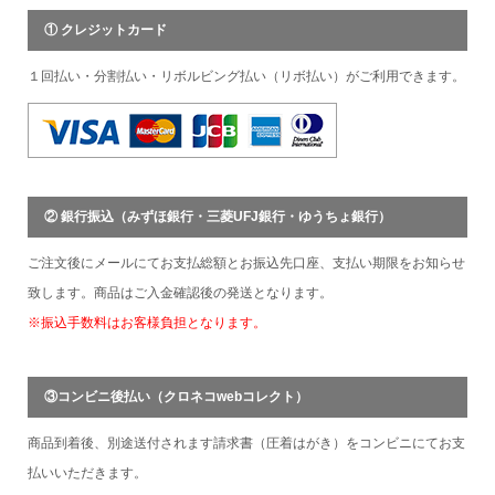
① クレジットカード
１回払い・分割払い・リボルビング払い（リボ払い）がご利用できます。
② 銀行振込（みずほ銀行・三菱UFJ銀行・ゆうちょ銀行）
ご注文後にメールにてお支払総額とお振込先口座、支払い期限をお知らせ
致します。商品はご入金確認後の発送となります。
※振込手数料はお客様負担となります。
③コンビニ後払い（クロネコwebコレクト）
商品到着後、別途送付されます請求書（圧着はがき）をコンビニにてお支
払いいただきます。