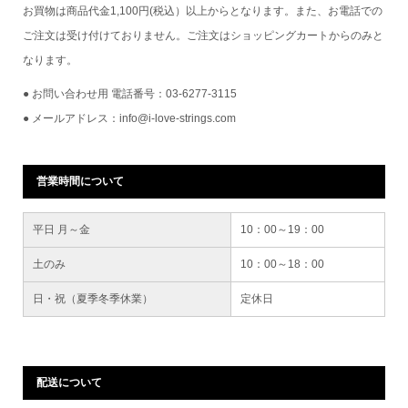
お買物は商品代金1,100円(税込）以上からとなります。また、お電話での
ご注文は受け付けておりません。ご注文はショッピングカートからのみと
なります。
● お問い合わせ用 電話番号：03-6277-3115
● メールアドレス：info@i-love-strings.com
営業時間について
平日 月～金
10：00～19：00
土のみ
10：00～18：00
日・祝（夏季冬季休業）
定休日
配送について