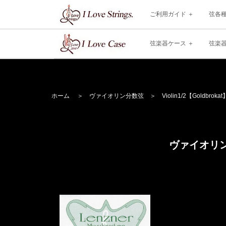
ご利用ガイド
弦各
弦楽器ケース
弦楽
ホーム
＞
ヴァイオリン分数弦
＞
Violin
1/2【Goldbrokat
ヴァイオリン分