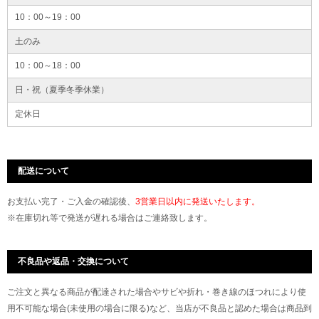
10：00～19：00
土のみ
10：00～18：00
日・祝（夏季冬季休業）
定休日
配送について
お支払い完了・ご入金の確認後、
3営業日以内に発送いたします。
※在庫切れ等で発送が遅れる場合はご連絡致します。
不良品や返品・交換について
ご注文と異なる商品が配達された場合やサビや折れ・巻き線のほつれにより使
用不可能な場合(未使用の場合に限る)など、当店が不良品と認めた場合は商品到