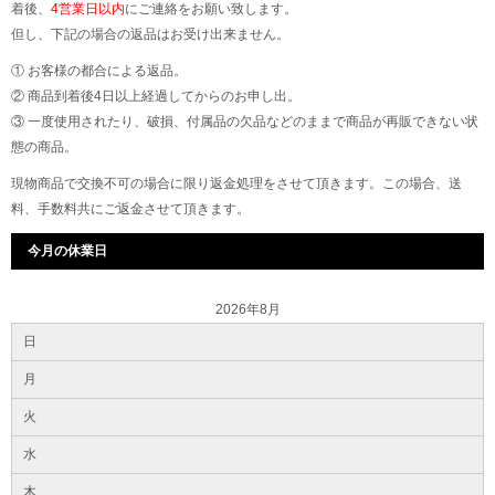
着後、
4営業日以内
にご連絡をお願い致します。
但し、下記の場合の返品はお受け出来ません。
① お客様の都合による返品。
② 商品到着後4日以上経過してからのお申し出。
③ 一度使用されたり、破損、付属品の欠品などのままで商品が再販できない状
態の商品。
現物商品で交換不可の場合に限り返金処理をさせて頂きます。この場合、送
料、手数料共にご返金させて頂きます。
今月の休業日
2026年8月
日
月
火
水
木