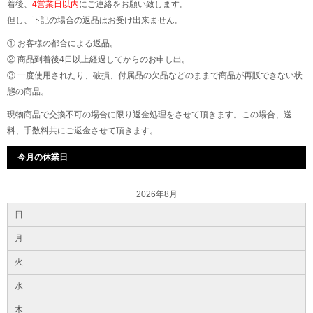
着後、
4営業日以内
にご連絡をお願い致します。
但し、下記の場合の返品はお受け出来ません。
① お客様の都合による返品。
② 商品到着後4日以上経過してからのお申し出。
③ 一度使用されたり、破損、付属品の欠品などのままで商品が再販できない状
態の商品。
現物商品で交換不可の場合に限り返金処理をさせて頂きます。この場合、送
料、手数料共にご返金させて頂きます。
今月の休業日
2026年8月
日
月
火
水
木