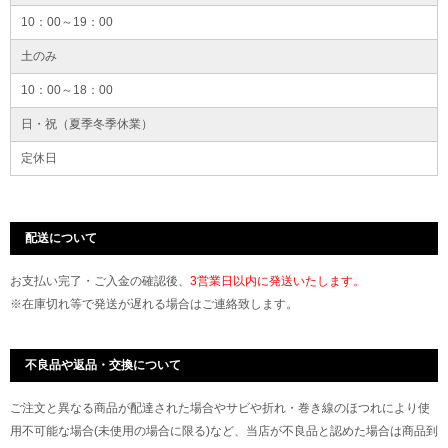
10：00～19：00
土のみ
10：00～18：00
日・祝（夏季冬季休業）
定休日
配送について
お支払い完了・ご入金の確認後、
3営業日以内に発送いたします。
※在庫切れ等で発送が遅れる場合はご連絡致します。
不良品や返品・交換について
ご注文と異なる商品が配達された場合やサビや折れ・巻き線のほつれにより使
用不可能な場合(未使用の場合に限る)など、当店が不良品と認めた場合は商品到