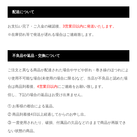
配送について
お支払い完了・ご入金の確認後、
3営業日以内に発送いたします。
※在庫切れ等で発送が遅れる場合はご連絡致します。
不良品や返品・交換について
ご注文と異なる商品が配達された場合やサビや折れ・巻き線のほつれによ
り使用不可能な場合(未使用の場合に限る)など、当店が不良品と認めた場
合は商品到着後、
4営業日以内
にご連絡をお願い致します。
但し、下記の場合の返品はお受け出来ません。
① お客様の都合による返品。
② 商品到着後4日以上経過してからのお申し出。
③ 一度使用されたり、破損、付属品の欠品などのままで商品が再販でき
ない状態の商品。