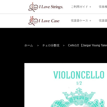
ご利用ガイド
弦各
弦楽器ケース
弦楽
ホーム
＞
チェロ分数弦
＞
Cello
1/2 【Jargar Young Tal