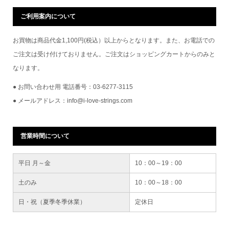
ご利用案内について
お買物は商品代金1,100円(税込）以上からとなります。また、お電話での
ご注文は受け付けておりません。ご注文はショッピングカートからのみと
なります。
● お問い合わせ用 電話番号：03-6277-3115
● メールアドレス：info@i-love-strings.com
営業時間について
平日 月～金
10：00～19：00
土のみ
10：00～18：00
日・祝（夏季冬季休業）
定休日