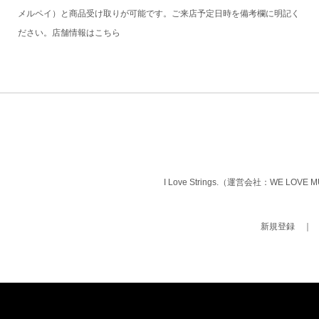
メルペイ）と商品受け取りが可能です。ご来店予定日時を備考欄に明記く
ださい。店舗情報は
こちら
I Love Strings.（運営会社：WE LOVE
新規登録