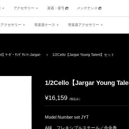
種
アクセサリー
楽器・楽弓
メンテナンス
器アクセサリー
管楽器ケース
管楽器アクセサリー
ent】
ﾔｰｶﾞｰ ﾔﾝｸﾞﾀﾚﾝﾄ
-Jargar-
＞ 1/2Cello【Jargar Young Talent】セット
1/2Cello【Jargar Young T
¥16,159
（税込み）
Model Number set JYT
A線 フレキシブルスチール／合金巻