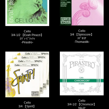
Cello
Cello
3/4 【Spirocore】
3/4-1/2 【Evah Pirazzi】
ｽﾋﾟﾛｺｱ
ｴｳﾞｧ ﾋﾟﾗｯﾂｨ
-Thomastik-
-Pirastro-
Cello
Cello
3/4-1/2 【Chromcor】
3/4 【Spirit】
ｸﾛﾑｺｱ