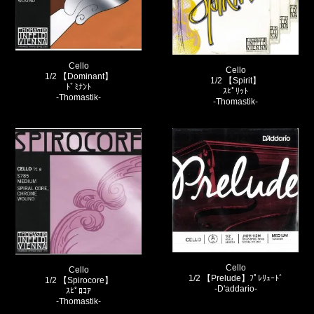
Cello
Cello
1/2 【Dominant】
1/2 【Spirit】
ﾄﾞﾐﾅﾝﾄ
ｽﾋﾟﾘｯﾄ
-Thomastik-
-Thomastik-
Cello
Cello
1/2 【Prelude】ﾌﾟﾚﾘｭｰﾄﾞ
1/2 【Spirocore】
-D'addario-
ｽﾋﾟﾛｺｱ
-Thomastik-