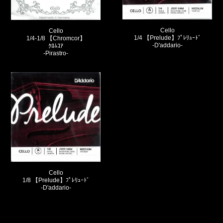
Cello
Cello
1/4 【Prelude】ﾌﾟﾚﾘｭｰﾄﾞ
1/4-1/8 【Chromcor】
-D'addario-
ｸﾛﾑｺｱ
-Pirastro-
Cello
1/8 【Prelude】ﾌﾟﾚﾘｭｰﾄﾞ
-D'addario-