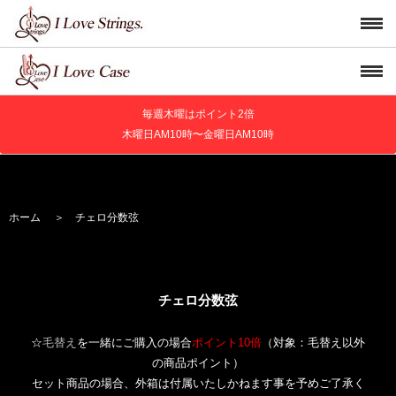
毎週木曜はポイント2倍
木曜日AM10時〜金曜日AM10時
ホーム
＞
チェロ分数弦
チェロ分数弦
☆
毛替え
を一緒にご購入の場合
ポイント10倍
（対象：毛替え以外
の商品ポイント）
セット商品の場合、外箱は付属いたしかねます事を予めご了承く