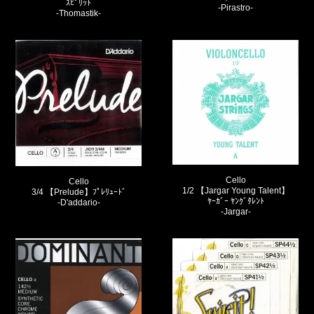
ｽﾋﾟﾘｯﾄ
-Pirastro-
-Thomastik-
Cello
Cello
1/2 【Jargar Young Talent】
3/4 【Prelude】ﾌﾟﾚﾘｭｰﾄﾞ
ﾔｰｶﾞｰ ﾔﾝｸﾞﾀﾚﾝﾄ
-D'addario-
-Jargar-