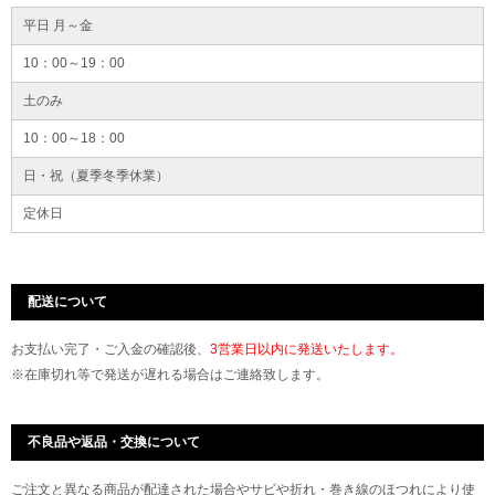
平日 月～金
10：00～19：00
土のみ
10：00～18：00
日・祝（夏季冬季休業）
定休日
配送について
お支払い完了・ご入金の確認後、
3営業日以内に発送いたします。
※在庫切れ等で発送が遅れる場合はご連絡致します。
不良品や返品・交換について
ご注文と異なる商品が配達された場合やサビや折れ・巻き線のほつれにより使