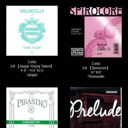
Cello
Cello
1/4 【Jargar Young Talent】
1/4 【Spirocore】
ﾔｰｶﾞｰ ﾔﾝｸﾞﾀﾚﾝﾄ
ｽﾋﾟﾛｺｱ
-Jargar-
-Thomastik-