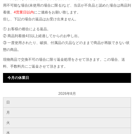
用不可能な場合(未使用の場合に限る)など、当店が不良品と認めた場合は商品到
着後、
4営業日以内
にご連絡をお願い致します。
但し、下記の場合の返品はお受け出来ません。
① お客様の都合による返品。
② 商品到着後4日以上経過してからのお申し出。
③ 一度使用されたり、破損、付属品の欠品などのままで商品が再販できない状
態の商品。
現物商品で交換不可の場合に限り返金処理をさせて頂きます。この場合、送
料、手数料共にご返金させて頂きます。
今月の休業日
2026年8月
日
月
火
水