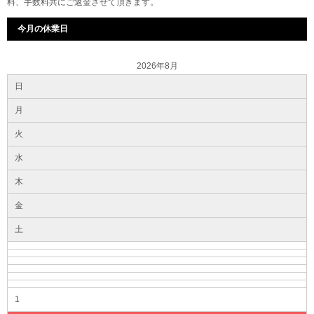
料、手数料共にご返金させて頂きます。
今月の休業日
2026年8月
日
月
火
水
木
金
土
1