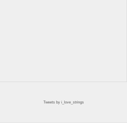
Tweets by i_love_strings