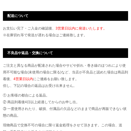
配送について
お支払い完了・ご入金の確認後、
3営業日以内に発送いたします。
※在庫切れ等で発送が遅れる場合はご連絡致します。
不良品や返品・交換について
ご注文と異なる商品が配達された場合やサビや折れ・巻き線のほつれにより使
用不可能な場合(未使用の場合に限る)など、当店が不良品と認めた場合は商品到
着後、
4営業日以内
にご連絡をお願い致します。
但し、下記の場合の返品はお受け出来ません。
① お客様の都合による返品。
② 商品到着後4日以上経過してからのお申し出。
③ 一度使用されたり、破損、付属品の欠品などのままで商品が再販できない状
態の商品。
現物商品で交換不可の場合に限り返金処理をさせて頂きます。この場合、送