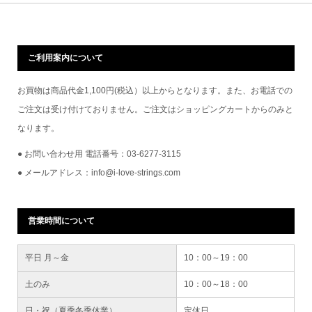
ご利用案内について
お買物は商品代金1,100円(税込）以上からとなります。また、お電話での
ご注文は受け付けておりません。ご注文はショッピングカートからのみと
なります。
● お問い合わせ用 電話番号：03-6277-3115
● メールアドレス：info@i-love-strings.com
営業時間について
平日 月～金
10：00～19：00
土のみ
10：00～18：00
日・祝（夏季冬季休業）
定休日