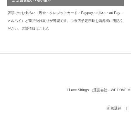
⑤ 店頭支払い・受け取り
店頭でのお支払い（現金・クレジットカード・Paypay・d払い・au Pay・
メルペイ）と商品受け取りが可能です。ご来店予定日時を備考欄に明記く
ださい。店舗情報は
こちら
I Love Strings.（運営会社：WE LOVE
新規登録