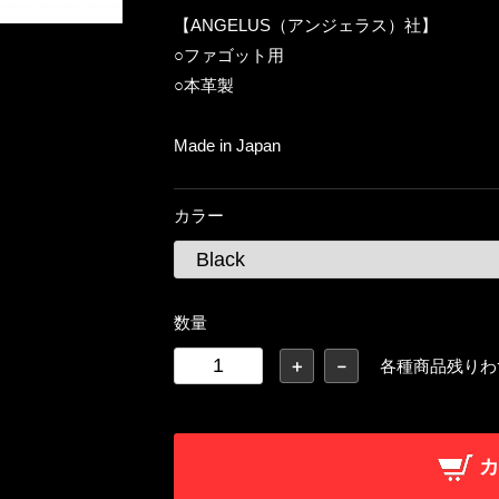
【ANGELUS（アンジェラス）社】
○ファゴット用
○本革製
Made in Japan
カラー
数量
＋
－
各種商品残りわ
カ