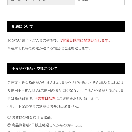
配送について
お支払い完了・ご入金の確認後、
3営業日以内に発送いたします。
※在庫切れ等で発送が遅れる場合はご連絡致します。
不良品や返品・交換について
ご注文と異なる商品が配達された場合やサビや折れ・巻き線のほつれによ
り使用不可能な場合(未使用の場合に限る)など、当店が不良品と認めた場
合は商品到着後、
4営業日以内
にご連絡をお願い致します。
但し、下記の場合の返品はお受け出来ません。
① お客様の都合による返品。
② 商品到着後4日以上経過してからのお申し出。