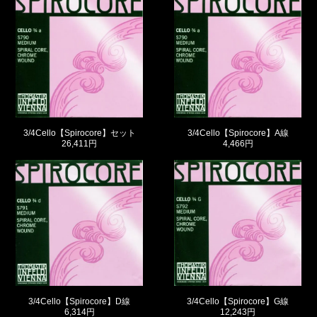
3/4Cello【Spirocore】セット
3/4Cello【Spirocore】A線
26,411円
4,466円
3/4Cello【Spirocore】D線
3/4Cello【Spirocore】G線
6,314円
12,243円