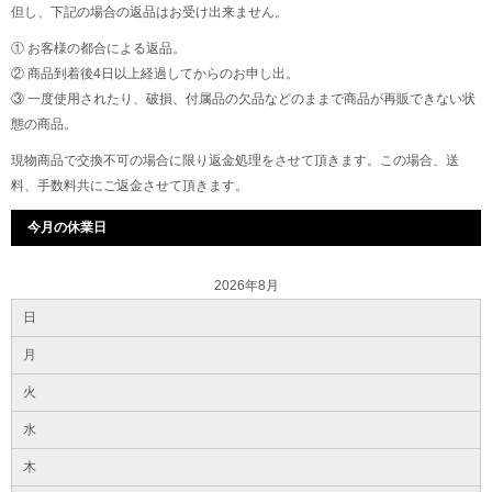
但し、下記の場合の返品はお受け出来ません。
① お客様の都合による返品。
② 商品到着後4日以上経過してからのお申し出。
③ 一度使用されたり、破損、付属品の欠品などのままで商品が再販できない状
態の商品。
現物商品で交換不可の場合に限り返金処理をさせて頂きます。この場合、送
料、手数料共にご返金させて頂きます。
今月の休業日
2026年8月
日
月
火
水
木