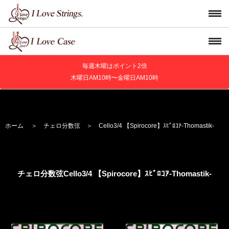
毎週木曜はポイント2倍
木曜日AM10時〜金曜日AM10時
ホーム
＞
チェロ分数弦
＞
Cello
3/4 【Spirocore】
ｽﾋﾟﾛｺｱ
-Thomastik-
チェロ分数弦Cello
3/4 【Spirocore】
ｽﾋﾟﾛｺｱ
-Thomastik-