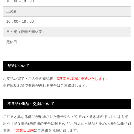
10：00～19：00
土のみ
10：00～18：00
日・祝（夏季冬季休業）
定休日
配送について
お支払い完了・ご入金の確認後、
3営業日以内に発送いたします。
※在庫切れ等で発送が遅れる場合はご連絡致します。
不良品や返品・交換について
ご注文と異なる商品が配達された場合やサビや折れ・巻き線のほつれにより使
用不可能な場合(未使用の場合に限る)など、当店が不良品と認めた場合は商品到
着後、
4営業日以内
にご連絡をお願い致します。